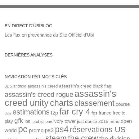
EN DIRECT D’UBIBLOG
Les flux en provenance du Site Officiel d'Ubi
DERNIÈRES ANALYSES
NAVIGATION PAR MOTS CLÉS
assassin's creed
assassin's creed black flag
3DS
android
assassin's
assassin's creed rogue
creed unity
charts
classement
course
far cry 4
estimations
f2p
france
free to
fps
data
gfk
open
ios
play
ivory tower
just dance 2015
mmo
ipad
iphone
pc
ps4
réservations US
ps3
world
promo
the crew
steam
the division