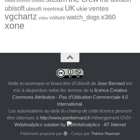
soldes
soldats inconnus
UK
ubisoft
ventes
ukie
ubisoft montreal
vgchartz
x360
watch_dogs
voiture
video
xone
Veille économique et financière d'Ubisoft
de
Jean Bernard
est
mis à disposition selon les termes de la
licence Creative
Commons Attribution - Pas d’Utilisation Commerciale 4.0
International
.
Les autorisations au-delà du champ de cette licence peuvent
être obtenues à
http://www.jeanbernard.fr
.Hébergement OVH -
WebAnalytics solution by
Fièrement propulsé par
- Conçu par
Thème Hueman