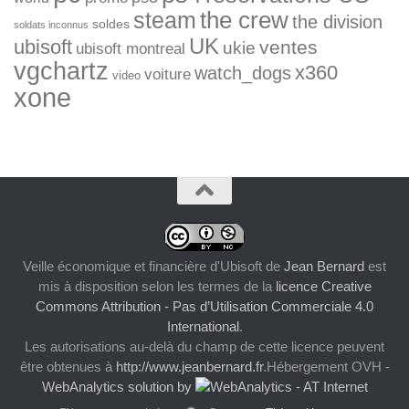
the crew
steam
the division
soldes
soldats inconnus
UK
ubisoft
ventes
ukie
ubisoft montreal
vgchartz
x360
watch_dogs
voiture
video
xone
Veille économique et financière d'Ubisoft
de
Jean Bernard
est
mis à disposition selon les termes de la
licence Creative
Commons Attribution - Pas d’Utilisation Commerciale 4.0
International
.
Les autorisations au-delà du champ de cette licence peuvent
être obtenues à
http://www.jeanbernard.fr
.Hébergement OVH -
WebAnalytics solution by