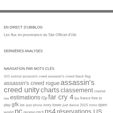
EN DIRECT D’UBIBLOG
Les flux en provenance du Site Officiel d'Ubi
DERNIÈRES ANALYSES
NAVIGATION PAR MOTS CLÉS
assassin's creed
assassin's creed black flag
3DS
android
assassin's
assassin's creed rogue
creed unity
charts
classement
course
far cry 4
estimations
f2p
france
free to
fps
data
gfk
open
ios
play
ivory tower
just dance 2015
mmo
ipad
iphone
pc
ps4
réservations US
ps3
world
promo