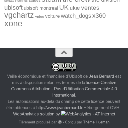
soldes
soldats inconnus
UK
ubisoft
ventes
ukie
ubisoft montreal
vgchartz
x360
watch_dogs
voiture
video
xone
Veille économique et financière d'Ubisoft
de
Jean Bernard
est
mis à disposition selon les termes de la
licence Creative
Commons Attribution - Pas d’Utilisation Commerciale 4.0
International
.
Les autorisations au-delà du champ de cette licence peuvent
être obtenues à
http://www.jeanbernard.fr
.Hébergement OVH -
WebAnalytics solution by
Fièrement propulsé par
- Conçu par
Thème Hueman