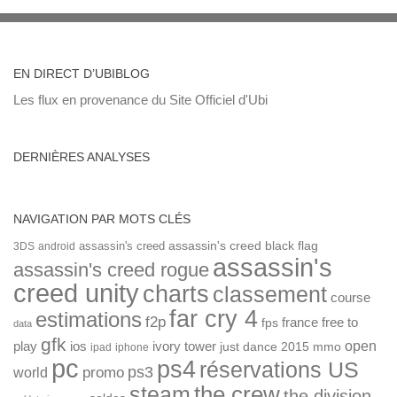
EN DIRECT D’UBIBLOG
Les flux en provenance du Site Officiel d'Ubi
DERNIÈRES ANALYSES
NAVIGATION PAR MOTS CLÉS
assassin's creed
assassin's creed black flag
3DS
android
assassin's
assassin's creed rogue
creed unity
charts
classement
course
far cry 4
estimations
f2p
france
free to
fps
data
gfk
open
ios
play
ivory tower
just dance 2015
mmo
ipad
iphone
pc
ps4
réservations US
ps3
world
promo
the crew
steam
the division