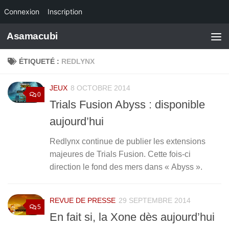
Connexion
Inscription
Skip to content
Asamacubi
ÉTIQUETÉ :
REDLYNX
JEUX
8 OCTOBRE 2014
0
Trials Fusion Abyss : disponible
aujourd’hui
Redlynx continue de publier les extensions
majeures de Trials Fusion. Cette fois-ci
direction le fond des mers dans « Abyss ».
REVUE DE PRESSE
29 SEPTEMBRE 2014
5
En fait si, la Xone dès aujourd’hui