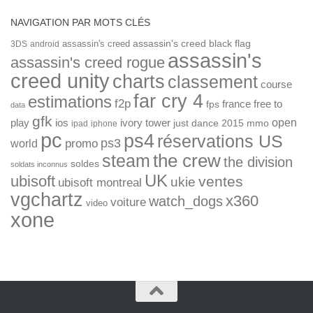
NAVIGATION PAR MOTS CLÉS
assassin's creed
assassin's creed black flag
3DS
android
assassin's
assassin's creed rogue
creed unity
charts
classement
course
far cry 4
estimations
f2p
france
free to
fps
data
gfk
open
ios
play
ivory tower
just dance 2015
mmo
ipad
iphone
pc
ps4
réservations US
ps3
world
promo
the crew
steam
the division
soldes
soldats inconnus
UK
ubisoft
ventes
ukie
ubisoft montreal
vgchartz
x360
watch_dogs
voiture
video
xone