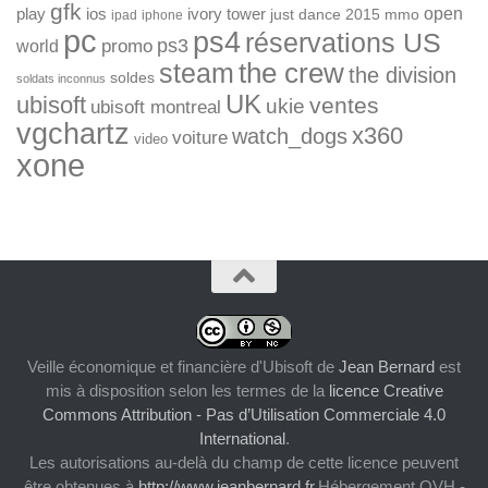
gfk
open
ios
play
ivory tower
just dance 2015
mmo
ipad
iphone
pc
ps4
réservations US
ps3
world
promo
the crew
steam
the division
soldes
soldats inconnus
UK
ubisoft
ventes
ukie
ubisoft montreal
vgchartz
x360
watch_dogs
voiture
video
xone
Veille économique et financière d'Ubisoft
de
Jean Bernard
est
mis à disposition selon les termes de la
licence Creative
Commons Attribution - Pas d’Utilisation Commerciale 4.0
International
.
Les autorisations au-delà du champ de cette licence peuvent
être obtenues à
http://www.jeanbernard.fr
.Hébergement OVH -