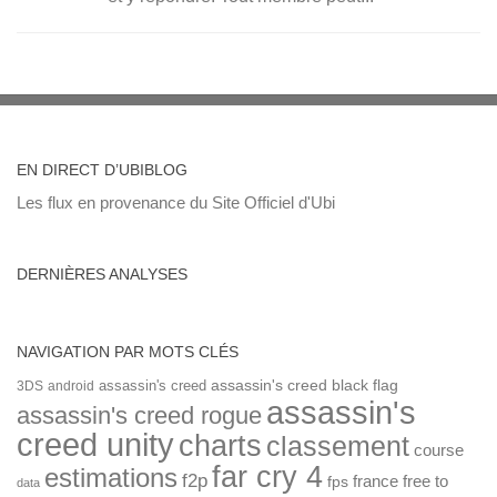
EN DIRECT D’UBIBLOG
Les flux en provenance du Site Officiel d'Ubi
DERNIÈRES ANALYSES
NAVIGATION PAR MOTS CLÉS
assassin's creed
assassin's creed black flag
3DS
android
assassin's
assassin's creed rogue
creed unity
charts
classement
course
far cry 4
estimations
f2p
france
free to
fps
data