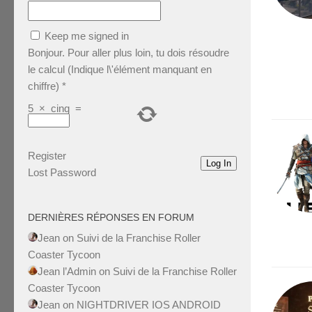
Keep me signed in
Bonjour. Pour aller plus loin, tu dois résoudre
le calcul (Indique l\'élément manquant en
chiffre)
*
5
×
cinq
=
Register
Log In
Lost Password
DERNIÈRES RÉPONSES EN FORUM
Jean
on
Suivi de la Franchise Roller
Coaster Tycoon
Jean l’Admin
on
Suivi de la Franchise Roller
Coaster Tycoon
Jean
on
NIGHTDRIVER IOS ANDROID