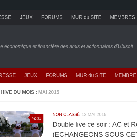
ESSE
JEUX
FORUMS
MUR du SITE
MEMBRES
ille économique et financière des amis et actionnaires d'Ubisoft
PRESSE
JEUX
FORUMS
MUR du SITE
MEMBRE
HIVE DU MOIS :
MAI 2015
NON CLASSÉ
12 MAI 2015
31
Double live ce soir : AC et R
(ECHANGEONS SOUS CE