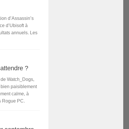
tion d’Assassin’s
ce d’Ubisoft à
ultats annuels. Les
attendre ?
n de Watch_Dogs,
r bien paisiblement
rement calme, à
’s Rogue PC.