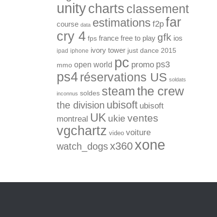
unity
charts
classement
far
estimations
f2p
course
data
cry 4
gfk
ios
france
free to play
fps
ivory tower
just dance 2015
ipad
iphone
pc
ps3
open world
promo
mmo
ps4
réservations US
soldats
the crew
steam
soldes
inconnus
ubisoft
the division
ubisoft
UK
ventes
ukie
montreal
vgchartz
voiture
video
xone
x360
watch_dogs