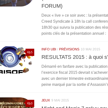
FORUM)
Deux « live » ce soir avec : la présenta
Creed Syndicate à 18h la call conferen
18h30 qui suivra la publication des rés
points clés de la présentation annuel :
INFO UBI
/
PRÉVISIONS
10 MAI 2015
5
RESULTATS 2015 : à quoi s’
Démarré en fanfare avec la publicatio
l’exercice fiscal 2015 devrait s’acheve
avec un dernier trimestre extraordinai
peine marqué par la sortie d’Assassin
JEUX
9 MAI 2015
0