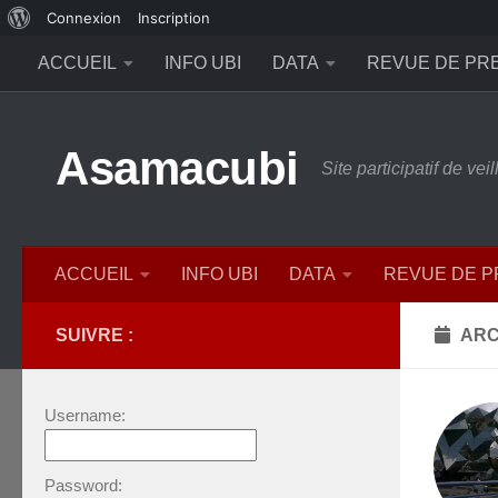
À
Connexion
Inscription
Skip to content
propos
ACCUEIL
INFO UBI
DATA
REVUE DE PR
de
WordPress
Asamacubi
Site participatif de ve
ACCUEIL
INFO UBI
DATA
REVUE DE 
SUIVRE :
ARC
Username:
Password: