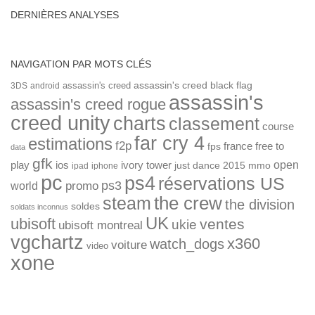
DERNIÈRES ANALYSES
NAVIGATION PAR MOTS CLÉS
assassin's creed
assassin's creed black flag
3DS
android
assassin's
assassin's creed rogue
creed unity
charts
classement
course
far cry 4
estimations
f2p
france
free to
fps
data
gfk
open
ios
play
ivory tower
just dance 2015
mmo
ipad
iphone
pc
ps4
réservations US
ps3
world
promo
the crew
steam
the division
soldes
soldats inconnus
UK
ubisoft
ventes
ukie
ubisoft montreal
vgchartz
x360
watch_dogs
voiture
video
xone