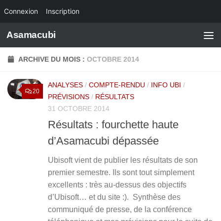
Connexion
Inscription
Skip to content
Asamacubi
ARCHIVE DU MOIS :
OCTOBRE 2014
ANALYSES
/
COMPTE-RENDU
/
INFO UBI
/
20
PRÉVISIONS
/
RÉSULTATS
31 OCTOBRE 2014
Résultats : fourchette haute
d’Asamacubi dépassée
Ubisoft vient de publier les résultats de son
premier semestre. Ils sont tout simplement
excellents : très au-dessus des objectifs
d’Ubisoft… et du site :). Synthèse des
communiqué de presse, de la conférence